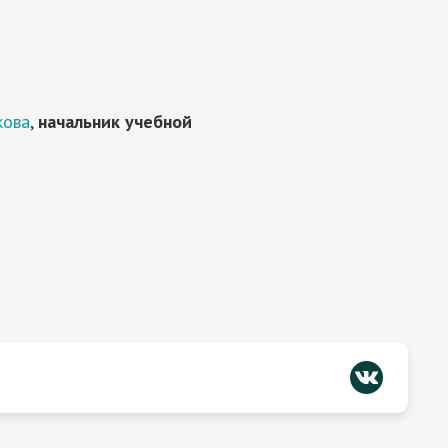
кова
,
начальник учебной