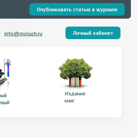
Опубликовать статью в журнале
Личный кабинет
info@moluch.ru
Издание
ый
книг
еный