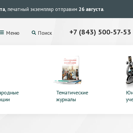
ста
, печатный экземпляр отправим
26 августа
.
+7 (843) 500-57-53
Меню
Поиск
ародные
Тематические
Юн
нции
журналы
уч