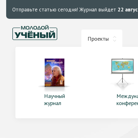
Отправьте статью сегодня!
Журнал выйдет
22 авгу
Проекты
Научный
Междун
журнал
конфере