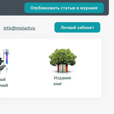
Опубликовать статью в журнале
Личный кабинет
info@moluch.ru
Издание
ый
книг
еный