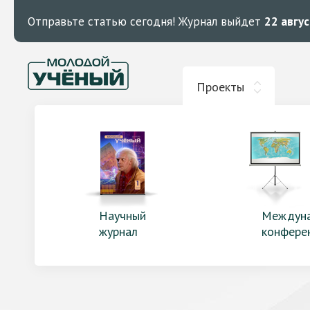
Отправьте статью сегодня!
Журнал выйдет
22 авгу
Проекты
Научный
Междун
журнал
конфере