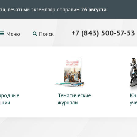
ста
, печатный экземпляр отправим
26 августа
.
+7 (843) 500-57-53
Меню
Поиск
ародные
Тематические
Юн
нции
журналы
уч