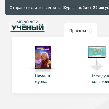
Отправьте статью сегодня!
Журнал выйдет
22 авгу
Проекты
Научный
Междун
журнал
конфере