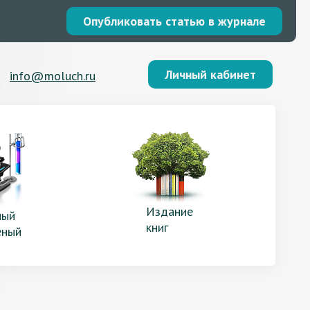
Опубликовать статью в журнале
Личный кабинет
info@moluch.ru
Издание
ый
книг
еный