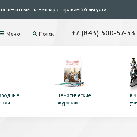
ста
, печатный экземпляр отправим
26 августа
.
+7 (843) 500-57-53
Меню
Поиск
ародные
Тематические
Юн
нции
журналы
уч