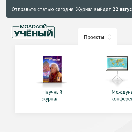
Отправьте статью сегодня!
Журнал выйдет
22 авгу
Проекты
Научный
Междун
журнал
конфере