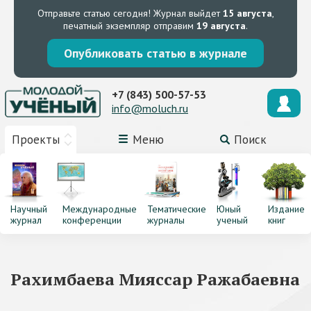
Отправьте статью сегодня!
Журнал выйдет
15 августа
,
печатный экземпляр отправим
19 августа
.
Опубликовать статью в журнале
+7 (843) 500-57-53
info@moluch.ru
Проекты
Меню
Поиск
Научный
Международные
Тематические
Юный
Издание
журнал
конференции
журналы
ученый
книг
Рахимбаева Мияссар Ражабаевна