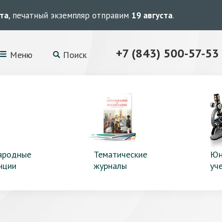
ста
, печатный экземпляр отправим
19 августа
.
+7 (843) 500-57-53
Меню
Поиск
ародные
Тематические
Юн
нции
журналы
уч