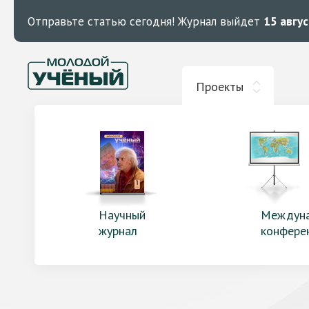
Отправьте статью сегодня!
Журнал выйдет
15 авгу
Проекты
Научный
Междун
журнал
конфере