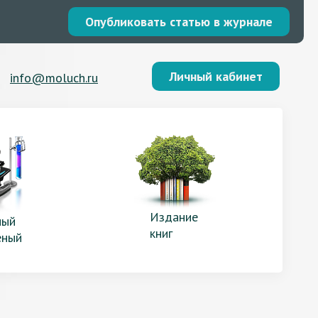
Опубликовать статью в журнале
Личный кабинет
info@moluch.ru
Издание
ый
книг
еный