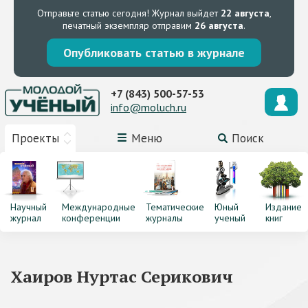
Отправьте статью сегодня!
Журнал выйдет
22 августа
,
печатный экземпляр отправим
26 августа
.
Опубликовать статью в журнале
+7 (843) 500-57-53
info@moluch.ru
Проекты
Меню
Поиск
Научный
Международные
Тематические
Юный
Издание
журнал
конференции
журналы
ученый
книг
Хаиров Нуртас Серикович