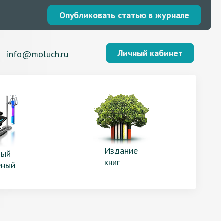
Опубликовать статью в журнале
Личный кабинет
info@moluch.ru
Издание
ый
книг
еный