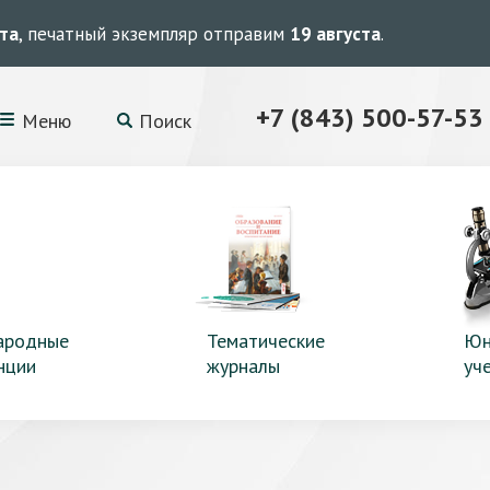
ста
, печатный экземпляр отправим
19 августа
.
+7 (843) 500-57-53
Меню
Поиск
ародные
Тематические
Юн
нции
журналы
уч