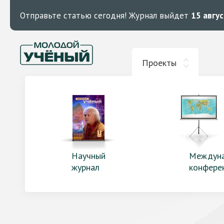
Отправьте статью сегодня!
Журнал выйдет
15 авгу
Проекты
Научный
Междун
журнал
конфере