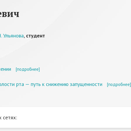
евич
. Ульянова
,
студент
чении
[подробнее]
олости рта — путь к снижению запущенности
[подробнее]
 сетях: