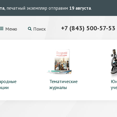
ста
, печатный экземпляр отправим
19 августа
.
+7 (843) 500-57-53
Меню
Поиск
ародные
Тематические
Юн
нции
журналы
уч