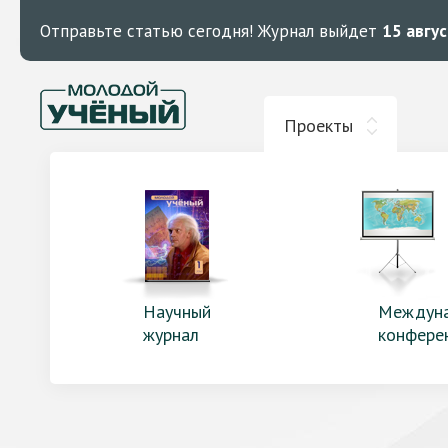
Отправьте статью сегодня!
Журнал выйдет
15 авгу
Проекты
Научный
Междун
журнал
конфере