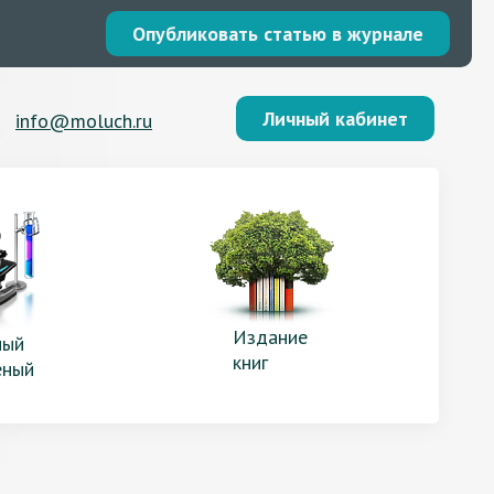
Опубликовать статью в журнале
Личный кабинет
info@moluch.ru
Издание
ый
книг
еный