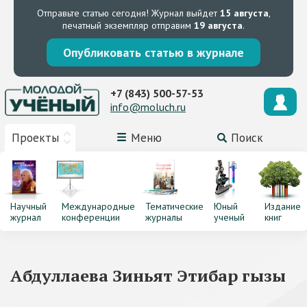
Отправьте статью сегодня!
Журнал выйдет
15 августа
,
печатный экземпляр отправим
19 августа
.
Опубликовать статью в журнале
+7 (843) 500-57-53
info@moluch.ru
Проекты
Меню
Поиск
Научный
Международные
Тематические
Юный
Издание
журнал
конференции
журналы
ученый
книг
Абдуллаева Зиньят Этибар гызы