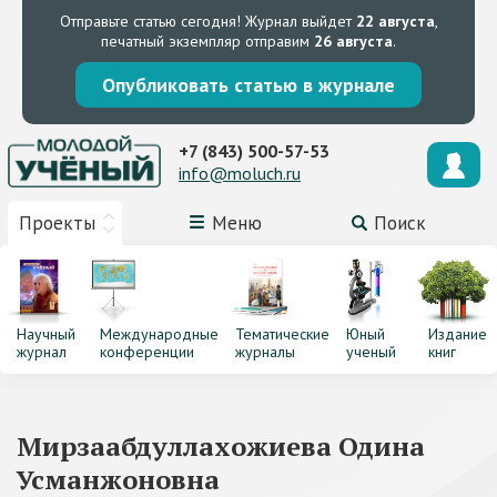
Отправьте статью сегодня!
Журнал выйдет
22 августа
,
печатный экземпляр отправим
26 августа
.
Опубликовать статью в журнале
+7 (843) 500-57-53
info@moluch.ru
Проекты
Меню
Поиск
Научный
Международные
Тематические
Юный
Издание
журнал
конференции
журналы
ученый
книг
Мирзаабдуллахожиева Одина
Усманжоновна