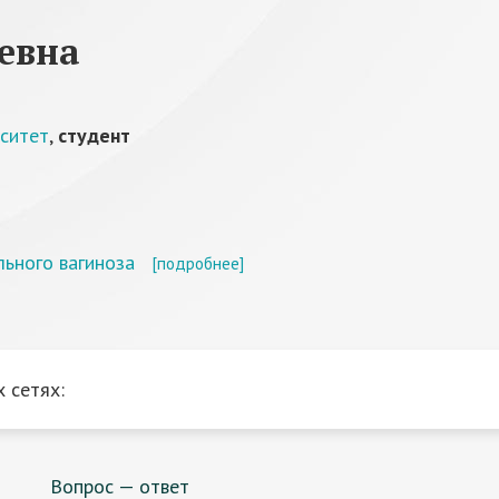
евна
рситет
,
студент
ьного вагиноза
[подробнее]
 сетях:
Вопрос — ответ