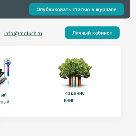
Опубликовать статью в журнале
Личный кабинет
info@moluch.ru
Издание
ый
книг
еный