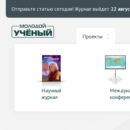
Отправьте статью сегодня!
Журнал выйдет
22 авгу
Проекты
Научный
Междун
журнал
конфере