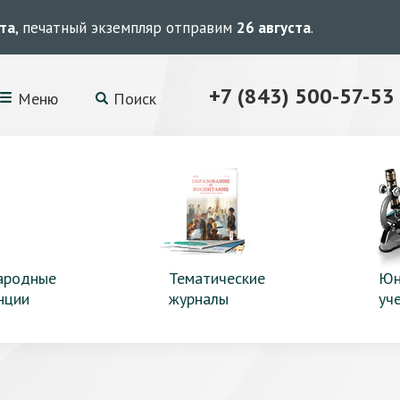
ста
, печатный экземпляр отправим
26 августа
.
+7 (843) 500-57-53
Меню
Поиск
ародные
Тематические
Юн
нции
журналы
уч