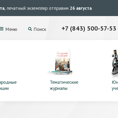
ста
, печатный экземпляр отправим
26 августа
.
+7 (843) 500-57-53
Меню
Поиск
ародные
Тематические
Юн
нции
журналы
уч