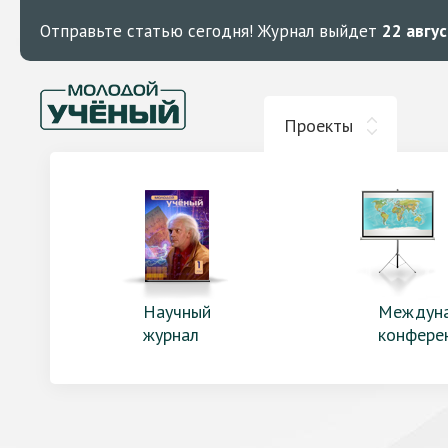
Отправьте статью сегодня!
Журнал выйдет
22 авгу
Проекты
Научный
Междун
журнал
конфере