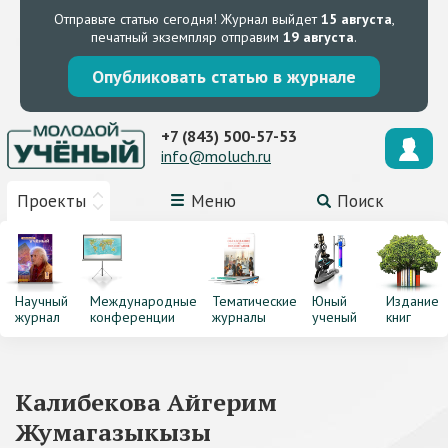
Отправьте статью сегодня!
Журнал выйдет
15 августа
,
печатный экземпляр отправим
19 августа
.
Опубликовать статью в журнале
+7 (843) 500-57-53
info@moluch.ru
Проекты
Меню
Поиск
Научный
Международные
Тематические
Юный
Издание
журнал
конференции
журналы
ученый
книг
Калибекова Айгерим
Жумагазыкызы