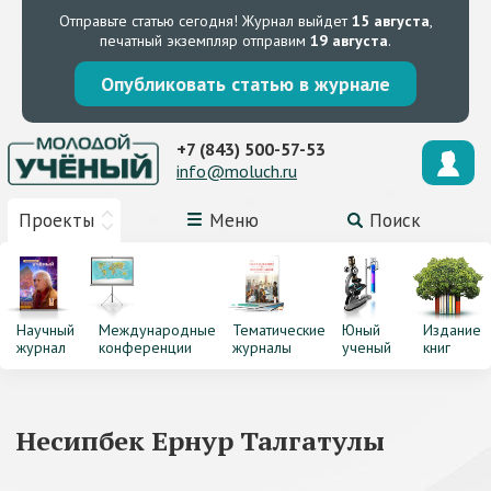
Отправьте статью сегодня!
Журнал выйдет
15 августа
,
печатный экземпляр отправим
19 августа
.
Опубликовать статью в журнале
+7 (843) 500-57-53
info@moluch.ru
Проекты
Меню
Поиск
Научный
Международные
Тематические
Юный
Издание
журнал
конференции
журналы
ученый
книг
Несипбек Ернур Талгатулы