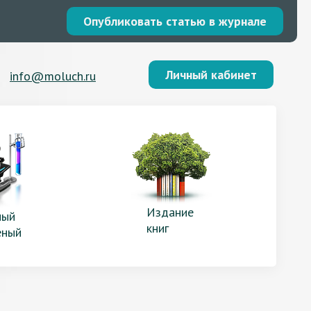
Опубликовать статью в журнале
Личный кабинет
info@moluch.ru
Издание
ый
книг
еный