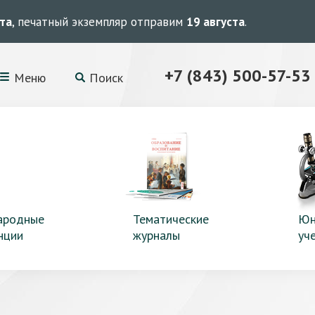
ста
, печатный экземпляр отправим
19 августа
.
+7 (843) 500-57-53
Меню
Поиск
ародные
Тематические
Юн
нции
журналы
уч