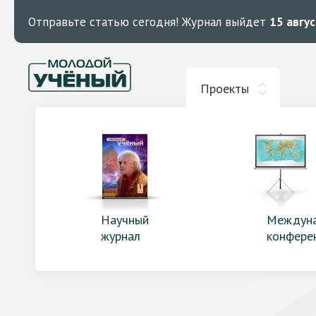
Отправьте статью сегодня!
Журнал выйдет
15 авгу
Проекты
Научный
Междун
журнал
конфере