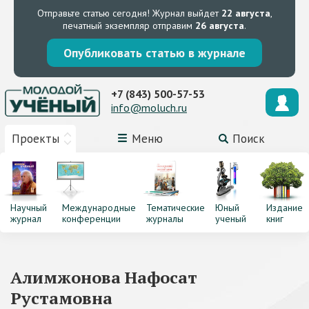
Отправьте статью сегодня!
Журнал выйдет
22 августа
,
печатный экземпляр отправим
26 августа
.
Опубликовать статью в журнале
+7 (843) 500-57-53
info@moluch.ru
Проекты
Меню
Поиск
Научный
Международные
Тематические
Юный
Издание
журнал
конференции
журналы
ученый
книг
Алимжонова Нафосат
Рустамовна