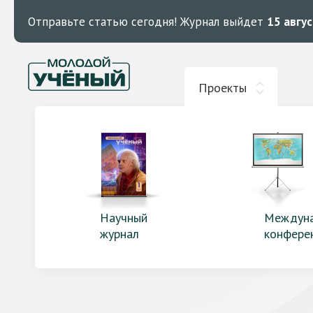
Отправьте статью сегодня!
Журнал выйдет
15 авгу
Проекты
Научный
Междун
журнал
конфере