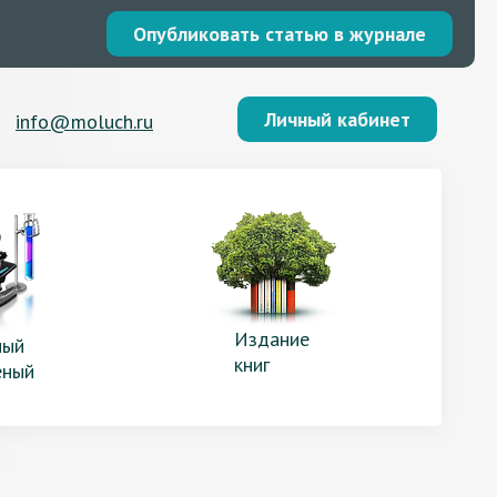
Опубликовать статью в журнале
Личный кабинет
info@moluch.ru
Издание
ый
книг
еный