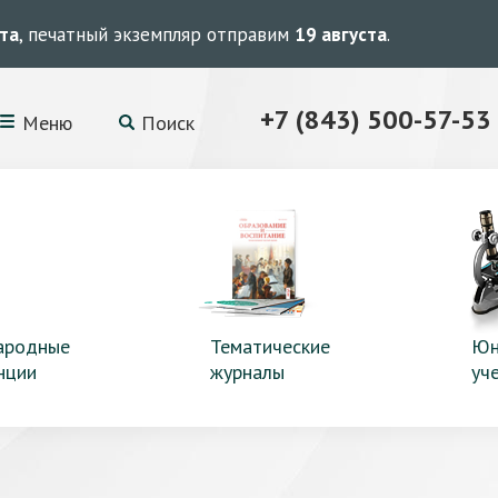
ста
, печатный экземпляр отправим
19 августа
.
+7 (843) 500-57-53
Меню
Поиск
ародные
Тематические
Юн
нции
журналы
уч