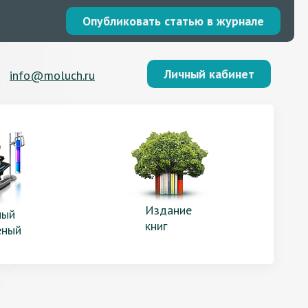
Опубликовать статью в журнале
Личный кабинет
info@moluch.ru
Издание
ый
книг
еный