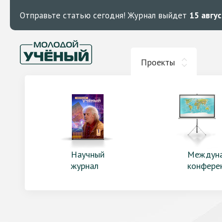
Отправьте статью сегодня!
Журнал выйдет
15 авгу
Проекты
Научный
Междун
журнал
конфере