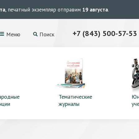
ста
, печатный экземпляр отправим
19 августа
.
+7 (843) 500-57-53
Меню
Поиск
ародные
Тематические
Юн
нции
журналы
уч