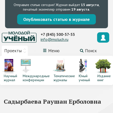
Отправьте статью сегодня!
Журнал выйдет
15 августа
,
печатный экземпляр отправим
19 августа
.
Опубликовать статью в журнале
+7 (843) 500-57-53
info@moluch.ru
Проекты
Меню
Поиск
Научный
Международные
Тематические
Юный
Издание
журнал
конференции
журналы
ученый
книг
Садырбаева Раушан Ерболовна