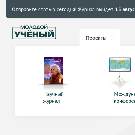
Отправьте статью сегодня!
Журнал выйдет
15 авгу
Проекты
Научный
Междун
журнал
конфере