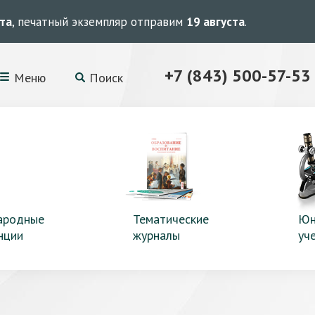
ста
, печатный экземпляр отправим
19 августа
.
+7 (843) 500-57-53
Меню
Поиск
ародные
Тематические
Юн
нции
журналы
уч