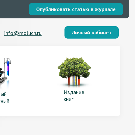
Опубликовать статью в журнале
Личный кабинет
info@moluch.ru
Издание
ый
книг
еный