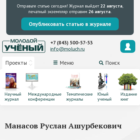
Отправьте статью сегодня!
Журнал выйдет
22 августа
,
печатный экземпляр отправим
26 августа
.
Опубликовать статью в журнале
+7 (843) 500-57-53
info@moluch.ru
Проекты
Меню
Поиск
Научный
Международные
Тематические
Юный
Издание
журнал
конференции
журналы
ученый
книг
Манасов Руслан Ашурбекович