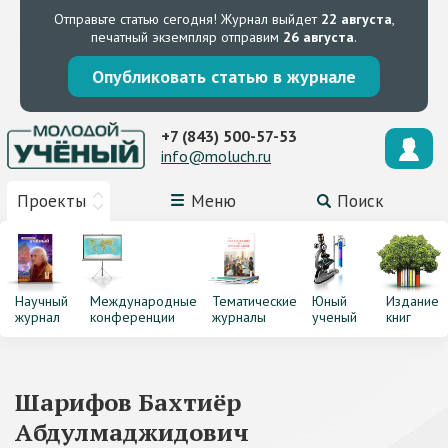
Отправьте статью сегодня!
Журнал выйдет
22 августа
,
печатный экземпляр отправим
26 августа
.
Опубликовать статью в журнале
+7 (843) 500-57-53
info@moluch.ru
Проекты
Меню
Поиск
Научный
Международные
Тематические
Юный
Издание
журнал
конференции
журналы
ученый
книг
Шарифов Бахтиёр
Абдулмаджидович