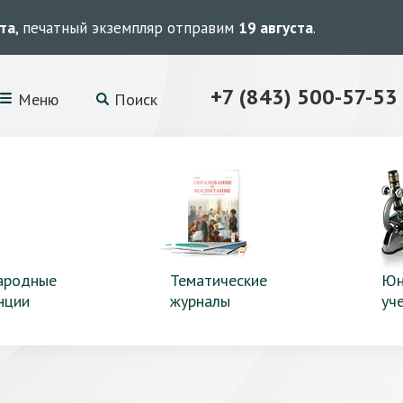
ста
, печатный экземпляр отправим
19 августа
.
+7 (843) 500-57-53
Меню
Поиск
ародные
Тематические
Юн
нции
журналы
уч