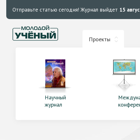
Отправьте статью сегодня!
Журнал выйдет
15 авгу
Проекты
Научный
Междун
журнал
конфере