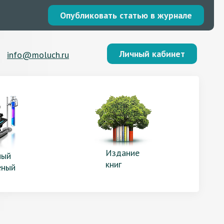
Опубликовать статью в журнале
Личный кабинет
info@moluch.ru
Издание
ый
книг
еный