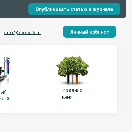
Опубликовать статью в журнале
Личный кабинет
info@moluch.ru
Издание
ый
книг
еный