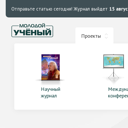
Отправьте статью сегодня!
Журнал выйдет
15 авгу
Проекты
Научный
Междун
журнал
конфере