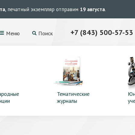
ста
, печатный экземпляр отправим
19 августа
.
+7 (843) 500-57-53
Меню
Поиск
ародные
Тематические
Юн
нции
журналы
уч