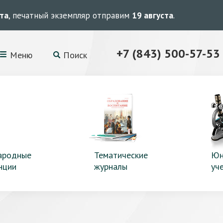
ста
, печатный экземпляр отправим
19 августа
.
+7 (843) 500-57-53
Меню
Поиск
ародные
Тематические
Юн
нции
журналы
уч