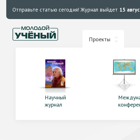
Отправьте статью сегодня!
Журнал выйдет
15 авгу
Проекты
Научный
Междун
журнал
конфере