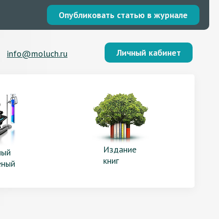
Опубликовать статью в журнале
Личный кабинет
info@moluch.ru
Издание
ый
книг
еный