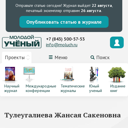
Отправьте статью сегодня!
Журнал выйдет
22 августа
,
печатный экземпляр отправим
26 августа
.
Опубликовать статью в журнале
+7 (843) 500-57-53
info@moluch.ru
Проекты
Меню
Поиск
Научный
Международные
Тематические
Юный
Издание
журнал
конференции
журналы
ученый
книг
Тулеугалиева Жансая Сакеновна