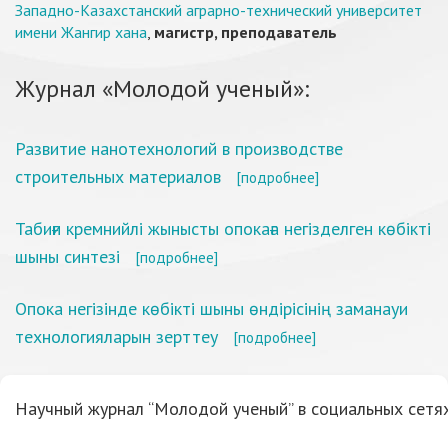
Западно-Казахстанский аграрно-технический университет
имени Жангир хана
,
магистр, преподаватель
Журнал «Молодой ученый»:
Развитие нанотехнологий в производстве
строительных материалов
[подробнее]
Табиғи кремнийлі жынысты опокаға негізделген көбікті
шыны синтезі
[подробнее]
Опока негізінде көбікті шыны өндірісінің заманауи
технологияларын зерттеу
[подробнее]
Научный журнал “Молодой ученый” в социальных сетях