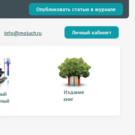
Опубликовать статью в журнале
Личный кабинет
info@moluch.ru
Издание
ый
книг
еный