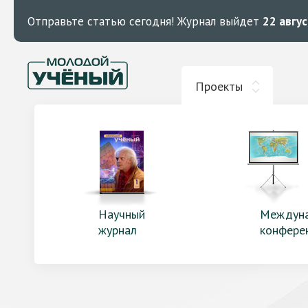
Отправьте статью сегодня!
Журнал выйдет
22 авгу
Проекты
Научный
Междун
журнал
конфере