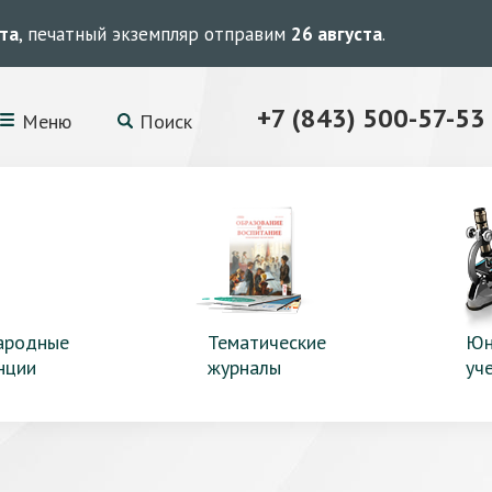
ста
, печатный экземпляр отправим
26 августа
.
+7 (843) 500-57-53
Меню
Поиск
ародные
Тематические
Юн
нции
журналы
уч