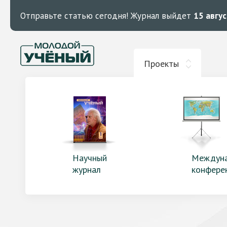
Отправьте статью сегодня!
Журнал выйдет
15 авгу
Проекты
Научный
Междун
журнал
конфере