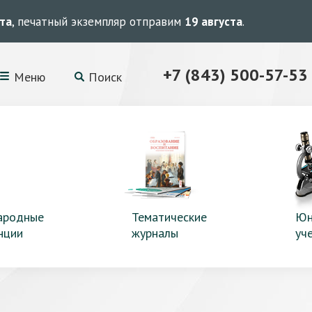
ста
, печатный экземпляр отправим
19 августа
.
+7 (843) 500-57-53
Меню
Поиск
ародные
Тематические
Юн
нции
журналы
уч