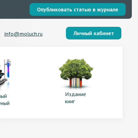
Опубликовать статью в журнале
Личный кабинет
info@moluch.ru
Издание
ый
книг
еный