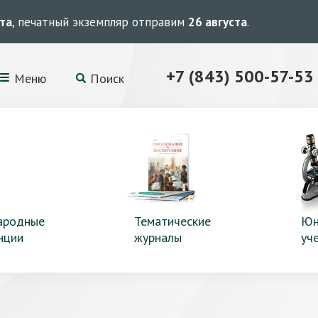
ста
, печатный экземпляр отправим
26 августа
.
+7 (843) 500-57-53
Меню
Поиск
ародные
Тематические
Юн
нции
журналы
уч