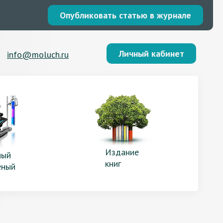
Опубликовать статью в журнале
Личный кабинет
info@moluch.ru
Издание
ый
книг
еный