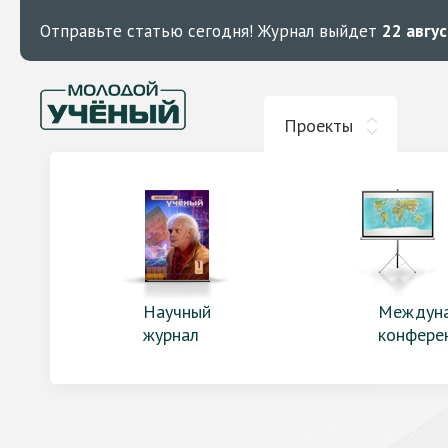
Отправьте статью сегодня!
Журнал выйдет
22 авгу
Проекты
Научный
Междун
журнал
конфере