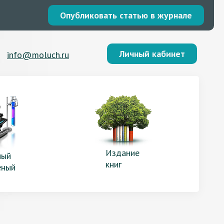
Опубликовать статью в журнале
Личный кабинет
info@moluch.ru
Издание
ый
книг
еный