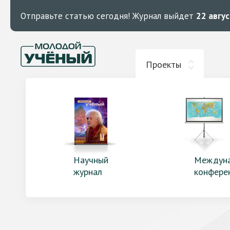
Отправьте статью сегодня!
Журнал выйдет
22 авгу
Проекты
Научный
Междун
журнал
конфере