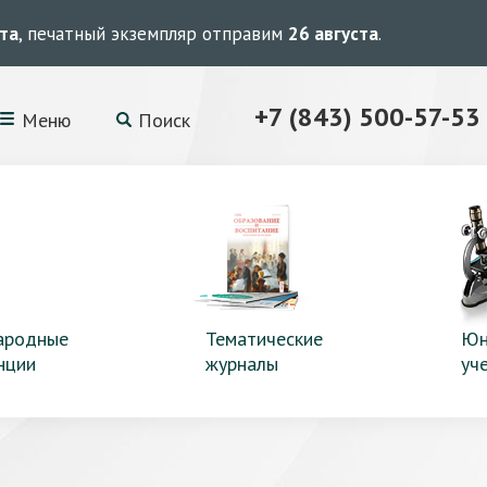
ста
, печатный экземпляр отправим
26 августа
.
+7 (843) 500-57-53
Меню
Поиск
ародные
Тематические
Юн
нции
журналы
уч