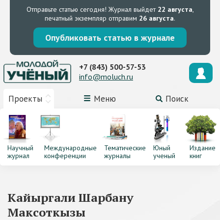
Отправьте статью сегодня!
Журнал выйдет
22 августа
,
печатный экземпляр отправим
26 августа
.
Опубликовать статью в журнале
+7 (843) 500-57-53
info@moluch.ru
Проекты
Меню
Поиск
Научный
Международные
Тематические
Юный
Издание
журнал
конференции
журналы
ученый
книг
Кайыргали Шарбану
Максоткызы