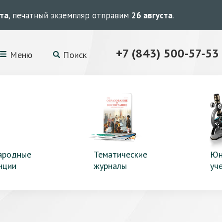
ста
, печатный экземпляр отправим
26 августа
.
+7 (843) 500-57-53
Меню
Поиск
ародные
Тематические
Юн
нции
журналы
уч