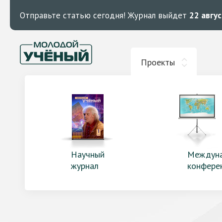
Отправьте статью сегодня!
Журнал выйдет
22 авгу
Проекты
Научный
Междун
журнал
конфере