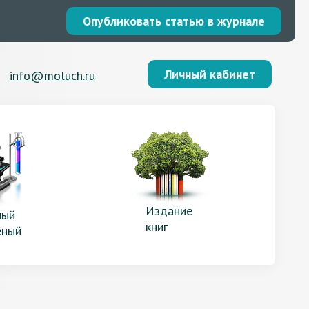
Опубликовать статью в журнале
Личный кабинет
info@moluch.ru
Издание
ый
книг
еный