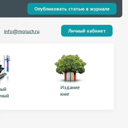
Опубликовать статью в журнале
Личный кабинет
info@moluch.ru
Издание
ый
книг
еный