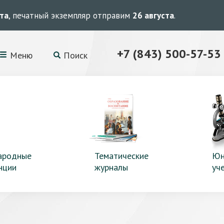
ста
, печатный экземпляр отправим
26 августа
.
+7 (843) 500-57-53
Меню
Поиск
ародные
Тематические
Юн
нции
журналы
уч