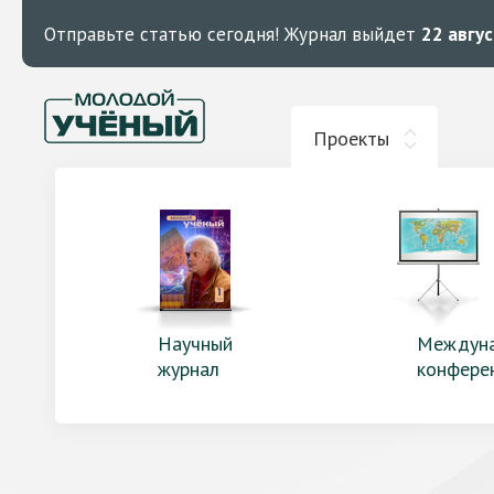
Отправьте статью сегодня!
Журнал выйдет
22 авгу
Проекты
Научный
Междун
журнал
конфере