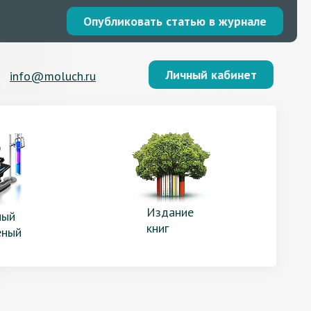
Опубликовать статью в журнале
Личный кабинет
info@moluch.ru
Издание
ый
книг
еный