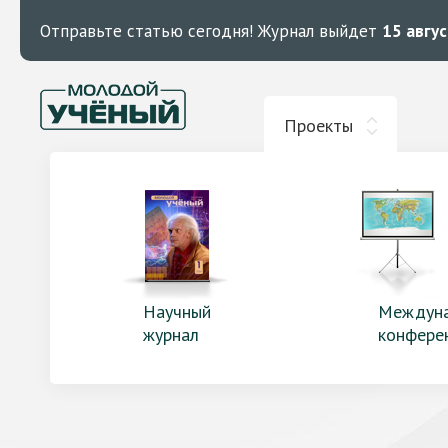
Отправьте статью сегодня!
Журнал выйдет
15 авгу
Проекты
Научный
Междун
журнал
конфере