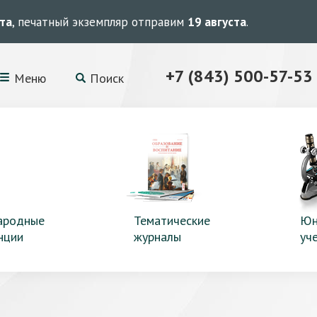
ста
, печатный экземпляр отправим
19 августа
.
+7 (843) 500-57-53
Меню
Поиск
ародные
Тематические
Юн
нции
журналы
уч