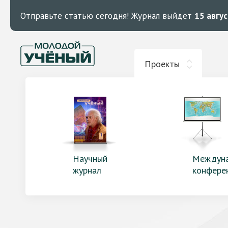
Отправьте статью сегодня!
Журнал выйдет
15 авгу
Проекты
Научный
Междун
журнал
конфере