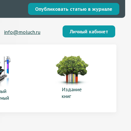
Опубликовать статью в журнале
Личный кабинет
info@moluch.ru
Издание
ый
книг
еный