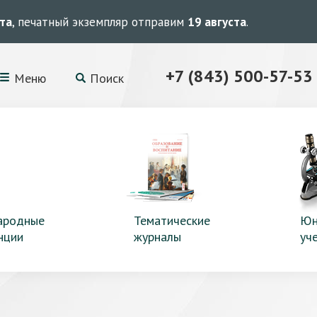
ста
, печатный экземпляр отправим
19 августа
.
+7 (843) 500-57-53
Меню
Поиск
ародные
Тематические
Юн
нции
журналы
уч