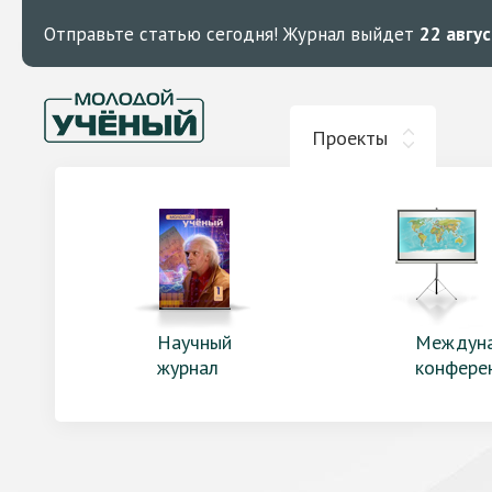
Отправьте статью сегодня!
Журнал выйдет
22 авгу
Проекты
Научный
Междун
журнал
конфере