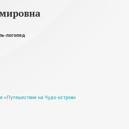
имировна
ль-логопед
ия «Путешествие на Чудо-остров»