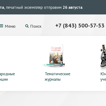
ста
, печатный экземпляр отправим
26 августа
.
+7 (843) 500-57-53
Меню
Поиск
ародные
Тематические
Юн
нции
журналы
уч