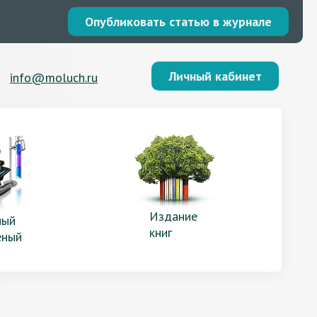
Опубликовать статью в журнале
Личный кабинет
info@moluch.ru
Издание
ый
книг
еный