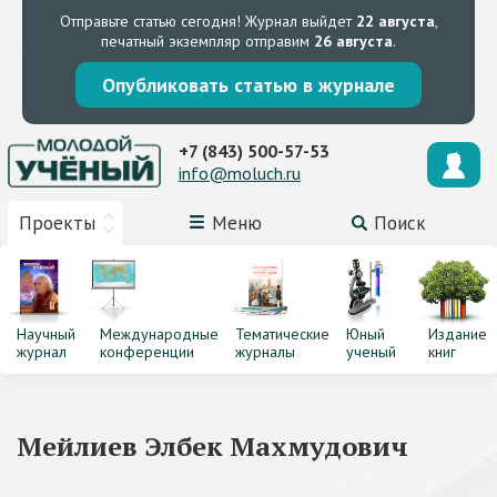
Отправьте статью сегодня!
Журнал выйдет
22 августа
,
печатный экземпляр отправим
26 августа
.
Опубликовать статью в журнале
+7 (843) 500-57-53
info@moluch.ru
Проекты
Меню
Поиск
Научный
Международные
Тематические
Юный
Издание
журнал
конференции
журналы
ученый
книг
Мейлиев Элбек Махмудович