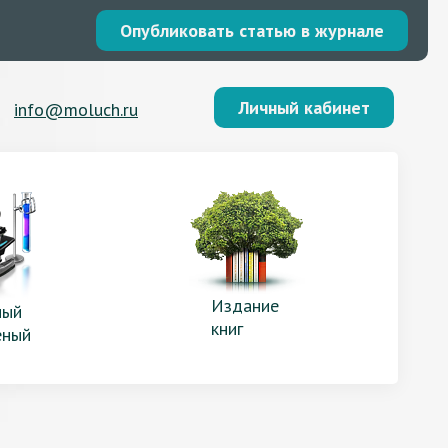
Опубликовать статью в журнале
Личный кабинет
info@moluch.ru
Издание
ый
книг
еный