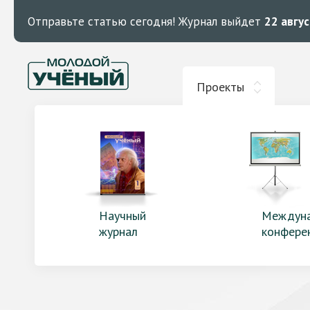
Отправьте статью сегодня!
Журнал выйдет
22 авгу
Проекты
Научный
Междун
журнал
конфере