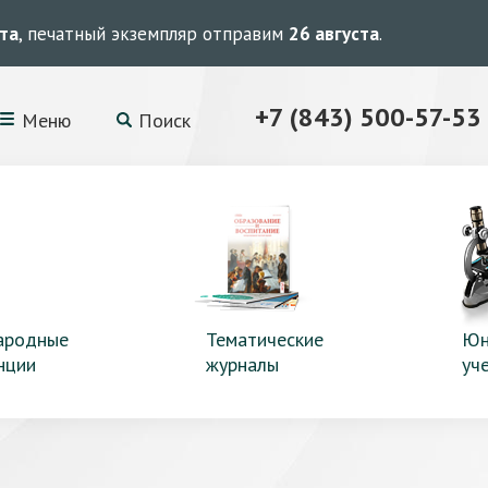
ста
, печатный экземпляр отправим
26 августа
.
+7 (843) 500-57-53
Меню
Поиск
ародные
Тематические
Юн
нции
журналы
уч