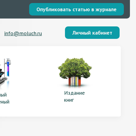
Опубликовать статью в журнале
Личный кабинет
info@moluch.ru
Издание
ый
книг
еный