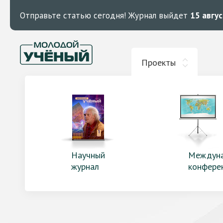
Отправьте статью сегодня!
Журнал выйдет
15 авгу
Проекты
Научный
Междун
журнал
конфере