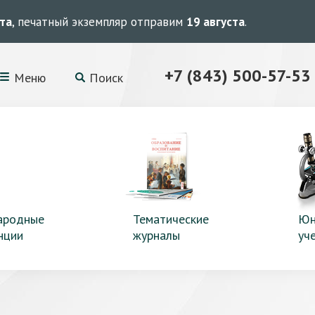
ста
, печатный экземпляр отправим
19 августа
.
+7 (843) 500-57-53
Меню
Поиск
ародные
Тематические
Юн
нции
журналы
уч