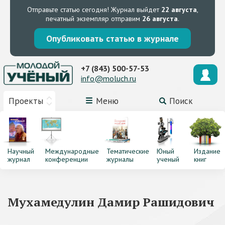
Отправьте статью сегодня!
Журнал выйдет
22 августа
,
печатный экземпляр отправим
26 августа
.
Опубликовать статью в журнале
+7 (843) 500-57-53
info@moluch.ru
Проекты
Меню
Поиск
Научный
Международные
Тематические
Юный
Издание
журнал
конференции
журналы
ученый
книг
Мухамедулин Дамир Рашидович