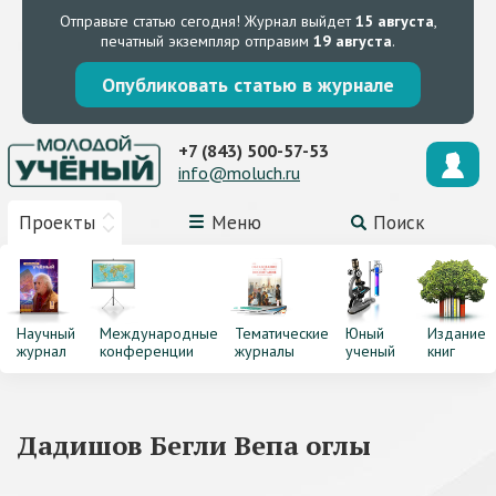
Отправьте статью сегодня!
Журнал выйдет
15 августа
,
печатный экземпляр отправим
19 августа
.
Опубликовать статью в журнале
+7 (843) 500-57-53
info@moluch.ru
Проекты
Меню
Поиск
Научный
Международные
Тематические
Юный
Издание
журнал
конференции
журналы
ученый
книг
Дадишов Бегли Вепа оглы