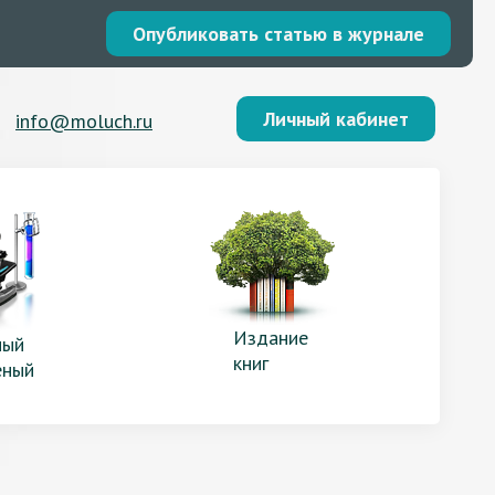
Опубликовать статью в журнале
Личный кабинет
info@moluch.ru
Издание
ый
книг
еный