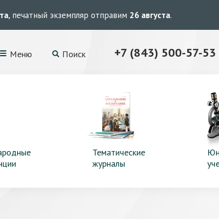
ста
, печатный экземпляр отправим
26 августа
.
+7 (843) 500-57-53
Меню
Поиск
ародные
Тематические
Юн
нции
журналы
уч