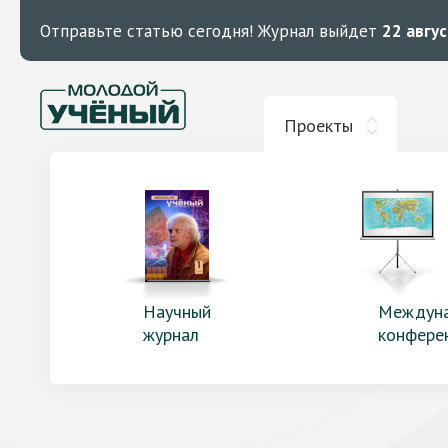
Отправьте статью сегодня!
Журнал выйдет
22 авгу
Проекты
Научный
Междун
журнал
конфере