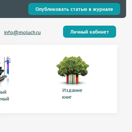
Опубликовать статью в журнале
Личный кабинет
info@moluch.ru
Издание
ый
книг
еный