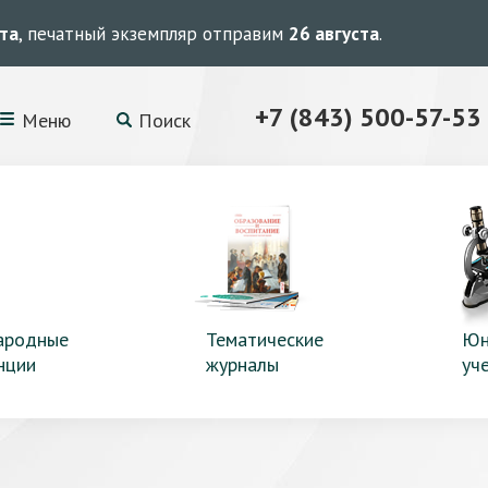
ста
, печатный экземпляр отправим
26 августа
.
+7 (843) 500-57-53
Меню
Поиск
ародные
Тематические
Юн
нции
журналы
уч