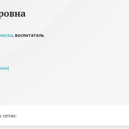
ровна
инска
,
воспитатель
бнее]
 сетях: