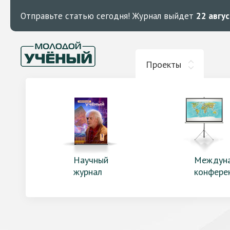
Отправьте статью сегодня!
Журнал выйдет
22 авгу
Проекты
Научный
Междун
журнал
конфере