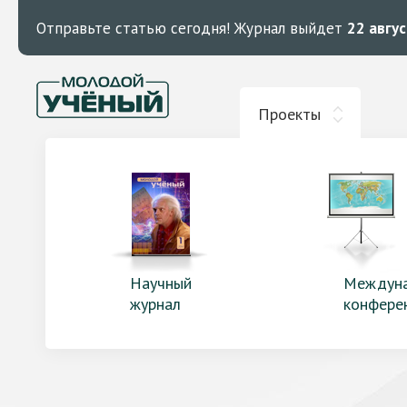
Отправьте статью сегодня!
Журнал выйдет
22 авгу
Проекты
Научный
Междун
журнал
конфере