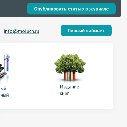
Опубликовать статью в журнале
Личный кабинет
info@moluch.ru
Издание
ый
книг
еный