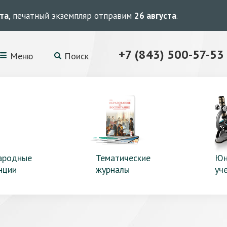
ста
, печатный экземпляр отправим
26 августа
.
+7 (843) 500-57-53
Меню
Поиск
ародные
Тематические
Юн
нции
журналы
уч