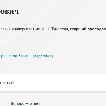
рович
ский университет им. А. Н. Туполева,
старший преподав
 решеток Брэгга
[подробнее]
 сетях:
Вопрос — ответ