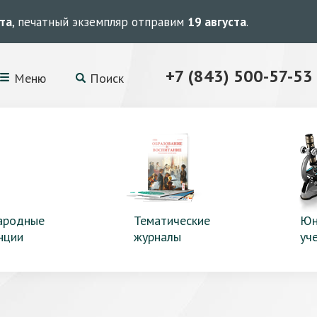
ста
, печатный экземпляр отправим
19 августа
.
+7 (843) 500-57-53
Меню
Поиск
ародные
Тематические
Юн
нции
журналы
уч