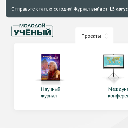
Отправьте статью сегодня!
Журнал выйдет
15 авгу
Проекты
Научный
Междун
журнал
конфере