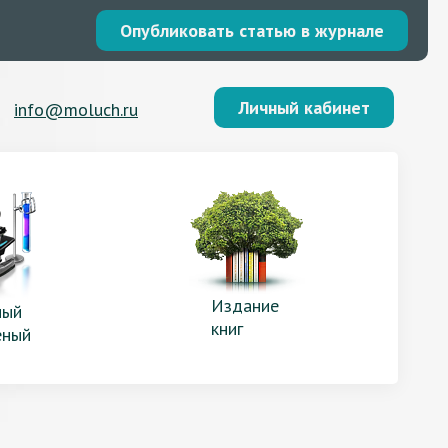
Опубликовать статью в журнале
Личный кабинет
info@moluch.ru
Издание
ый
книг
еный