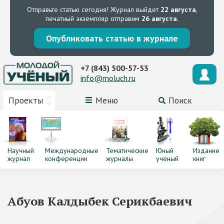
Отправьте статью сегодня!
Журнал выйдет
22 августа
,
печатный экземпляр отправим
26 августа
.
Опубликовать статью в журнале
+7 (843) 500-57-53
info@moluch.ru
Проекты
Меню
Поиск
Научный
Международные
Тематические
Юный
Издание
журнал
конференции
журналы
ученый
книг
Абуов Калдыбек Серикбаевич