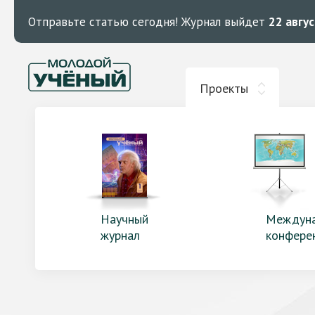
Отправьте статью сегодня!
Журнал выйдет
22 авгу
Проекты
Научный
Междун
журнал
конфере