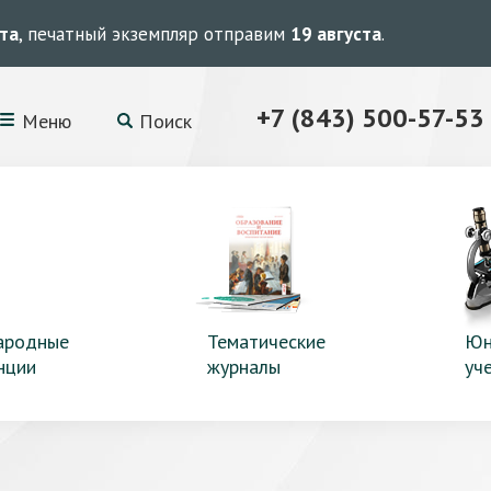
ста
, печатный экземпляр отправим
19 августа
.
+7 (843) 500-57-53
Меню
Поиск
ародные
Тематические
Юн
нции
журналы
уч