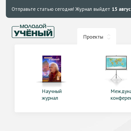
Отправьте статью сегодня!
Журнал выйдет
15 авгу
Проекты
Научный
Междун
журнал
конфере