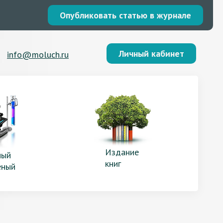
Опубликовать статью в журнале
Личный кабинет
info@moluch.ru
Издание
ый
книг
еный