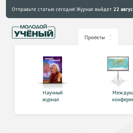
Отправьте статью сегодня!
Журнал выйдет
22 авгу
Проекты
Научный
Междун
журнал
конфере