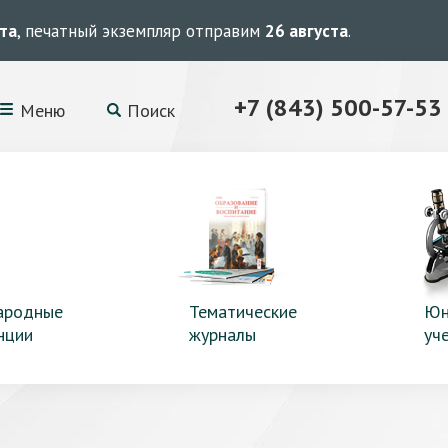
ста
, печатный экземпляр отправим
26 августа
.
+7 (843) 500-57-53
Меню
Поиск
ародные
Тематические
Юн
нции
журналы
уч