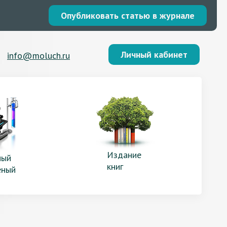
Опубликовать статью в журнале
Личный кабинет
info@moluch.ru
Издание
ый
книг
еный